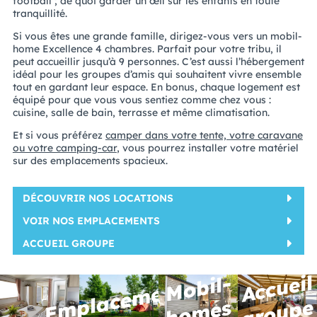
football ; de quoi garder un œil sur les enfants en toute
tranquillité.
Si vous êtes une grande famille, dirigez-vous vers un mobil-
home Excellence 4 chambres. Parfait pour votre tribu, il
peut accueillir jusqu’à 9 personnes. C’est aussi l’hébergement
idéal pour les groupes d’amis qui souhaitent vivre ensemble
tout en gardant leur espace. En bonus, chaque logement est
équipé pour que vous vous sentiez comme chez vous :
cuisine, salle de bain, terrasse et même climatisation.
Et si vous préférez
camper dans votre tente, votre caravane
ou votre camping-car
, vous pourrez installer votre matériel
sur des emplacements spacieux.
DÉCOUVRIR NOS LOCATIONS
VOIR NOS EMPLACEMENTS
ACCUEIL GROUPE
A
c
c
u
eil
g
r
o
u
p
M
o
bil
-
h
o
m
e
Emplacements
e
s