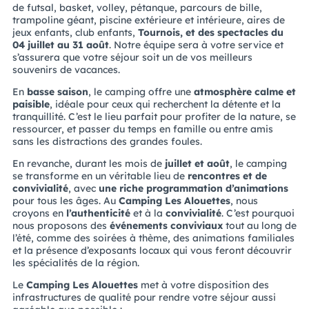
de futsal, basket, volley, pétanque, parcours de bille,
trampoline géant, piscine extérieure et intérieure, aires de
jeux enfants, club enfants,
Tournois, et des spectacles du
04 juillet au 31 août
. Notre équipe sera à votre service et
s’assurera que votre séjour soit un de vos meilleurs
souvenirs de vacances.
En
basse saison
, le camping offre une
atmosphère calme et
paisible
, idéale pour ceux qui recherchent la détente et la
tranquillité. C’est le lieu parfait pour profiter de la nature, se
ressourcer, et passer du temps en famille ou entre amis
sans les distractions des grandes foules.
En revanche, durant les mois de
juillet et août
, le camping
se transforme en un véritable lieu de
rencontres et de
convivialité
, avec
une riche programmation d’animations
pour tous les âges. Au
Camping Les Alouettes
, nous
croyons en
l’authenticité
et à la
convivialité
. C’est pourquoi
nous proposons des
événements conviviaux
tout au long de
l’été, comme des soirées à thème, des animations familiales
et la présence d’exposants locaux qui vous feront découvrir
les spécialités de la région.
Le
Camping Les Alouettes
met à votre disposition des
infrastructures de qualité pour rendre votre séjour aussi