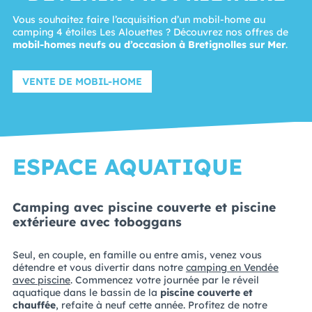
Vous souhaitez faire l’acquisition d’un mobil-home au
camping 4 étoiles Les Alouettes ? Découvrez nos offres de
mobil-homes neufs ou d’occasion à Bretignolles sur Mer
.
VENTE DE MOBIL-HOME
ESPACE AQUATIQUE
Camping avec piscine couverte et piscine
extérieure avec toboggans
Seul, en couple, en famille ou entre amis, venez vous
détendre et vous divertir dans notre
camping en Vendée
avec piscine
. Commencez votre journée par le réveil
aquatique dans le bassin de la
piscine couverte et
chauffée
, refaite à neuf cette année. Profitez de notre