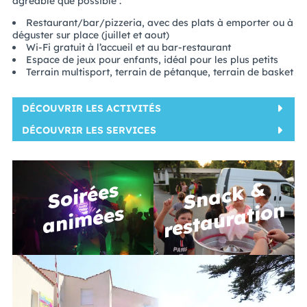
agréable que possible :
Restaurant/bar/pizzeria, avec des plats à emporter ou à
déguster sur place (juillet et aout)
Wi-Fi gratuit à l’accueil et au bar-restaurant
Espace de jeux pour enfants, idéal pour les plus petits
Terrain multisport, terrain de pétanque, terrain de basket
DÉCOUVRIR LES ACTIVITÉS
DÉCOUVRIR LES SERVICES
S
n
a
c
k
&
r
e
st
a
u
r
ati
o
S
oi
r
é
e
s
a
ni
m
é
e
n
s