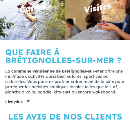
Visites
Canoë
QUE FAIRE À
BRÉTIGNOLLES-SUR-MER ?
La
commune vendéenne de Brétignolles-sur-Mer
offre une
multitude d’activités aussi bien natures, sportives ou
culturelles. Vous pourrez profiter notamment de la côte pour
pratiquer les activités nautiques locales telles que le surf,
planche à voile, paddle, kite-surf ou encore wakeboard.
Lire plus
LES AVIS DE NOS CLIENTS