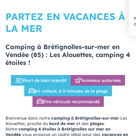
PARTEZ EN VACANCES À
P
d
LA MER
Camping à Brétignolles-sur-mer en
Vendée (85) : Les Alouettes, camping 4
étoiles !
Short de bain interdit
Animaux autorisés
En voiture, à 5 minutes de la plage
Être véhiculé recommandé
Bienvenue dans notre
camping à Brétignolles-sur-mer
Les
Alouettes, proche du
bord de mer
et des
plages
.
Notre
camping 4 étoiles à Brétignolles sur mer en
Vendée
vous propose un cadre idéal pour des
vacances en