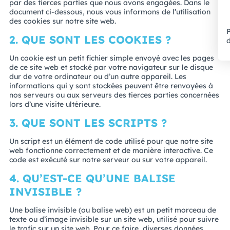
par des tierces parties que nous avons engagées. Dans le
document ci-dessous, nous vous informons de l’utilisation
des cookies sur notre site web.
P
2. QUE SONT LES COOKIES ?
d
Un cookie est un petit fichier simple envoyé avec les pages
de ce site web et stocké par votre navigateur sur le disque
dur de votre ordinateur ou d’un autre appareil. Les
informations qui y sont stockées peuvent être renvoyées à
nos serveurs ou aux serveurs des tierces parties concernées
lors d’une visite ultérieure.
3. QUE SONT LES SCRIPTS ?
Un script est un élément de code utilisé pour que notre site
web fonctionne correctement et de manière interactive. Ce
code est exécuté sur notre serveur ou sur votre appareil.
4. QU’EST-CE QU’UNE BALISE
INVISIBLE ?
Une balise invisible (ou balise web) est un petit morceau de
texte ou d’image invisible sur un site web, utilisé pour suivre
le trafic sur un site web. Pour ce faire, diverses données