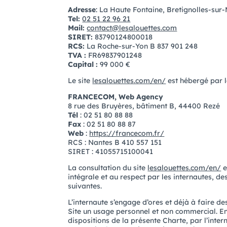
Adresse
:
La Haute Fontaine, Bretignolles-sur
Tel:
02 51 22 96 21
Mail:
contact@lesalouettes.com
SIRET:
83790124800018
RCS:
La Roche-sur-Yon B 837 901 248
TVA :
FR69837901248
Capital :
99 000 €
Le site
lesalouettes.com/en/
est hébergé par 
FRANCECOM, Web Agency
8 rue des Bruyères, bâtiment B, 44400 Rezé
Tél
: 02 51 80 88 88
Fax
: 02 51 80 88 87
Web
:
https://francecom.fr/
RCS : Nantes B 410 557 151
SIRET : 41055715100041
La consultation du site
lesalouettes.com/en/
e
intégrale et au respect par les internautes, des
suivantes.
L’internaute s’engage d’ores et déjà à faire d
Site un usage personnel et non commercial. E
dispositions de la présente Charte, par l’intern