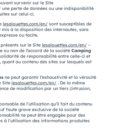
vant survenir sur le Site
r une perte de données ou une indisponibilité
tes sur celui-ci.
te
lesalouettes.com/en/
sont susceptibles de
 mis à la disposition des internautes, sans
expresse ou tacite.
présents sur le Site
lesalouettes.com/en/
–
le ou non de l’accord de la société
Camping
olidarité de responsabilité entre celle-ci et
, quant au contenu des sites sur lesquels est
es
ne peut garantir l’exhaustivité et la véracité
e Site
lesalouettes.com/en/
. De la même
ence de modification par un tiers (intrusion,
ponsable de l’utilisation qu’il fait du contenu
uf faute grave exclusive de la société
onsabilité ne peut être engagée pour des
s à l’utilisation des informations produites