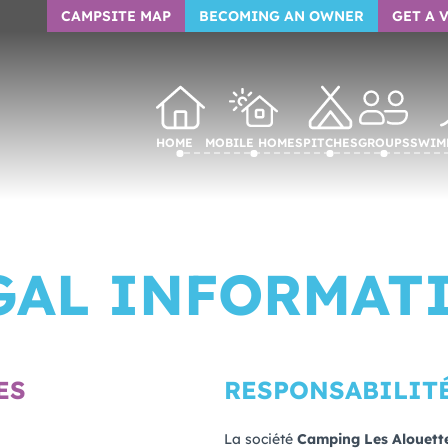
CAMPSITE MAP
BECOMING AN OWNER
GET A 
Home
Mobile homes
Pitches
Groups
Swim
GAL INFORMAT
ES
RESPONSABILIT
La société
Camping Les Alouett