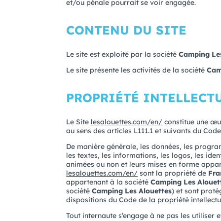
et/ou pénale pourrait se voir engagée.
CONTENU DU SITE
Le site est exploité par la société
Camping Les
Le site présente les activités de la société
Cam
PROPRIÉTÉ INTELLECT
Le Site
lesalouettes.com/en/
constitue une œ
au sens des articles L111.1 et suivants du Code 
De manière générale, les données, les progra
les textes, les informations, les logos, les iden
animées ou non et leurs mises en forme appara
lesalouettes.com/en/
sont la propriété de
Fr
appartenant à la société
Camping Les Alouet
société
Camping Les Alouettes
) et sont proté
dispositions du Code de la propriété intellectu
Tout internaute s’engage à ne pas les utiliser