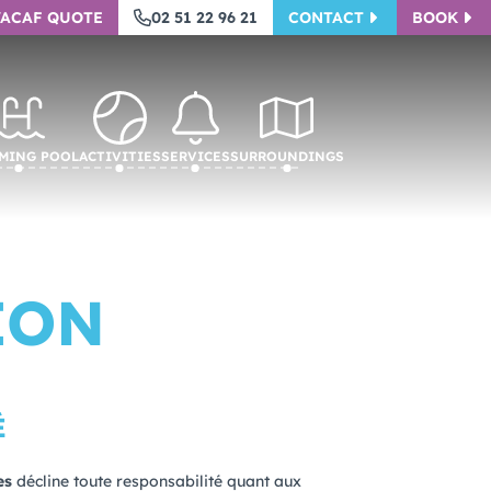
VACAF QUOTE
02 51 22 96 21
CONTACT
BOOK
ming pool
Activities
Services
Surroundings
ION
É
es
décline toute responsabilité quant aux