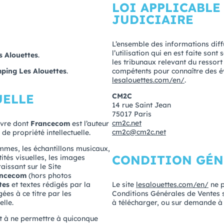
LOI APPLICABLE
JUDICIAIRE
L’ensemble des informations diff
l’utilisation qui en est faite son
 Alouettes
.
les tribunaux relevant du ressort
ping Les Alouettes
.
compétents pour connaître des éven
lesalouettes.com/en/
.
UELLE
CM2C
14 rue Saint Jean
75017 Paris
cm2c.net
uvre dont
Francecom
est l’auteur
cm2c@cm2c.net
de propriété intellectuelle.
mmes, les échantillons musicaux,
CONDITION GÉN
tités visuelles, les images
issant sur le Site
ancecom
(hors photos
tes
et textes rédigés par la
Le site
lesalouettes.com/en/
ne p
gées à ce titre par les
Conditions Générales de Ventes 
elle.
à télécharger, ou sur demande à
 et à ne permettre à quiconque