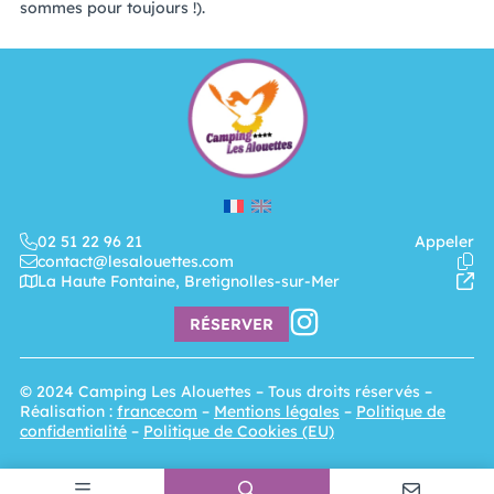
sommes pour toujours !).
02 51 22 96 21
Appeler
contact@lesalouettes.com
La Haute Fontaine, Bretignolles-sur-Mer
RÉSERVER
© 2024
Camping Les Alouettes
– Tous droits réservés –
Réalisation :
francecom
–
Mentions légales
–
Politique de
confidentialité
–
Politique de Cookies (EU)