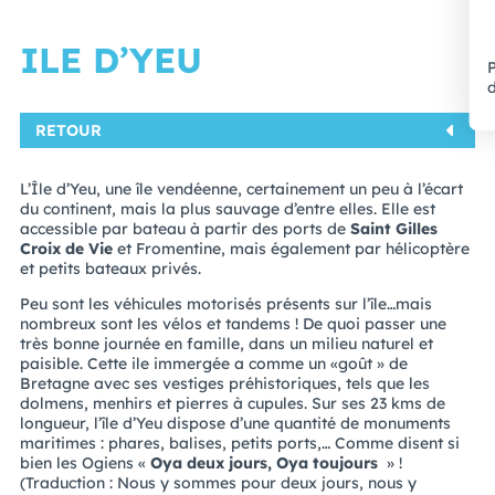
ILE D’YEU
P
d
RETOUR
L’Île d’Yeu, une île vendéenne, certainement un peu à l’écart
du continent, mais la plus sauvage d’entre elles. Elle est
accessible par bateau à partir des ports de
Saint Gilles
Croix de Vie
et Fromentine, mais également par hélicoptère
et petits bateaux privés.
Peu sont les véhicules motorisés présents sur l’île…mais
nombreux sont les vélos et tandems ! De quoi passer une
très bonne journée en famille, dans un milieu naturel et
paisible. Cette ile immergée a comme un «goût » de
Bretagne avec ses vestiges préhistoriques, tels que les
dolmens, menhirs et pierres à cupules. Sur ses 23 kms de
longueur, l’île d’Yeu dispose d’une quantité de monuments
maritimes : phares, balises, petits ports,… Comme disent si
bien les Ogiens «
Oya deux jours, Oya toujours
» !
(Traduction : Nous y sommes pour deux jours, nous y